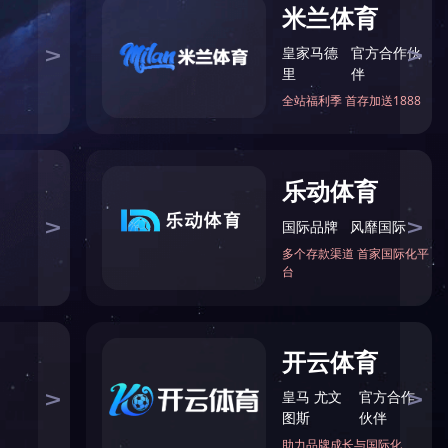
ACT
1-85113942
微信公众号
n@cmec-hn.com
湖南省长沙市天心区白沙路
湖南省长沙市天心区湘府西
0731-85113942
长沙
营业执照
网站建设：中企动力
cmechn@cmec-hn.com
口
|
华体会网页版登录入口
|
九游官方网站
|
公众号