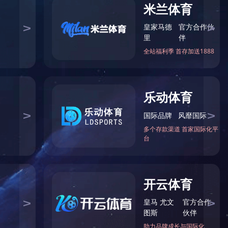
、推进中
22
于进一步全面深
2024
/
08
定
21
进一步全面深
2024
/
07
读版）