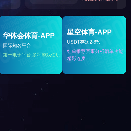
18
京举行。
2024
/
07
ACT