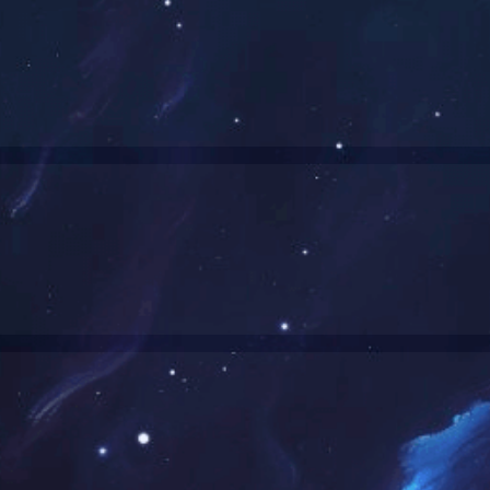
峰辟新天——《中共中央关于进一步全面深化改革
代化的决定》诞生记
年7月18日下午，如潮掌声中，党的二十届三中全会正式通过《中共中央关
推进中国式现代化的决定》。
央关于进一步全面深化改革 推进中国式现代化的决
实党的二十大作出的战略部署，二十届中央委员会第三次全体会议研究了
推进中国式现代化问题，作出如下决定。
产党第二十届中央委员会第三次全体会议公报（朗