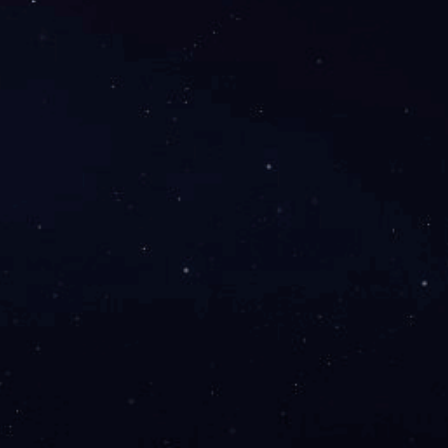
85113942
0731-85113942
cmechn@cmec-hn.com
微信公众号
公众号
mec-hn.com
省长沙市天心区白沙路
省长沙市天心区湘府西路