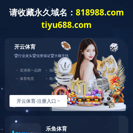
公司新闻
党建活动
公司公告
党的二十届三中全
会学习专栏
首页