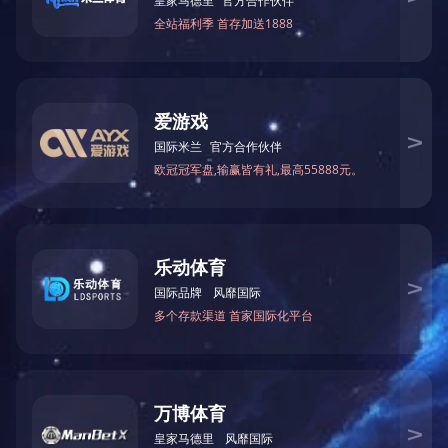
0731-85113942
cmechn@cmec-hn.com
<
1
>
公众号
版权所有：c7网页版 本网站已支持ipv4 ipv6双向访问 seo导航
长沙
网站建设：中企动力
营业执照